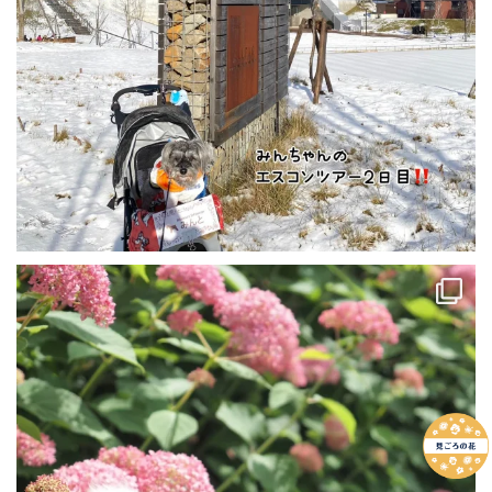
7月10日毎日☀
ここんとこ☀続きで布団干し〜
洗濯物もあっという間に乾きます
...
130
0