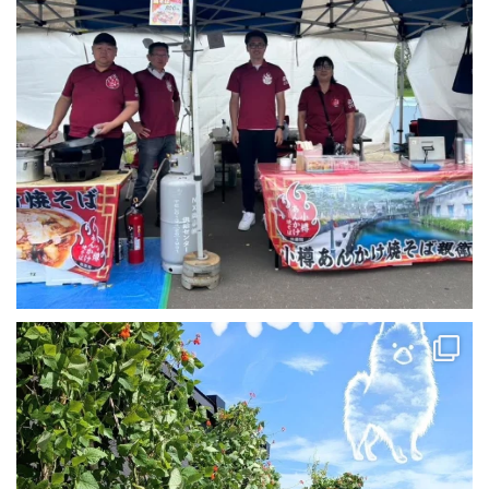
✨💖✨🐻✨💖✨
時の流れを感じながら
୨୧ ⑅ ୨୧ ⑅ ୨୧ ⑅ ୨୧
...
66
0