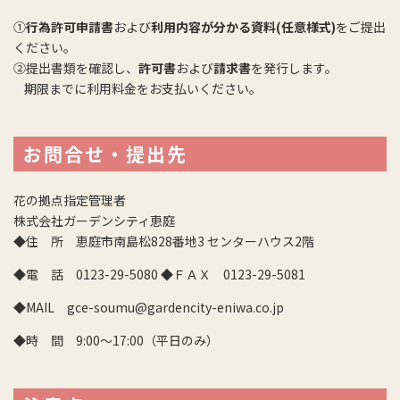
①
行為許可申請書
および
利用内容が分かる資料(任意様式)
をご提出
ください。
②提出書類を確認し、
許可書
および
請求書
を発行します。
期限までに利用料金をお支払いください。
お問合せ・提出先
花の拠点指定管理者
株式会社ガーデンシティ恵庭
◆住 所 恵庭市南島松828番地3 センターハウス2階
◆電 話 0123-29-5080 ◆ＦＡＸ 0123-29-5081
◆MAIL gce-soumu@gardencity-eniwa.co.jp
◆時 間 9:00～17:00（平日のみ）