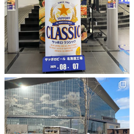
⚾️エスコンツアー②⚾️
．
昨日のpostの続きです✋
...
37
2