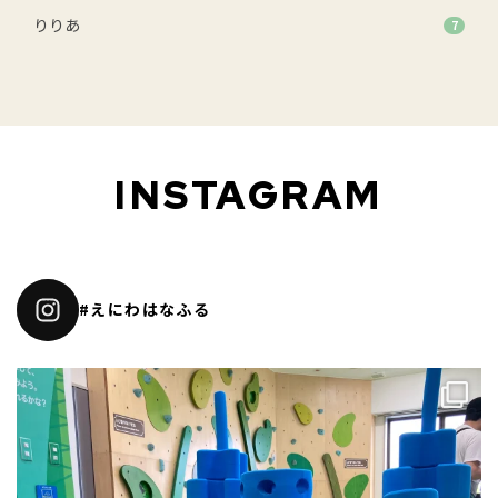
りりあ
7
INSTAGRAM
#えにわはなふる
こんにちは😊りりあ🌸です。
...
4
0