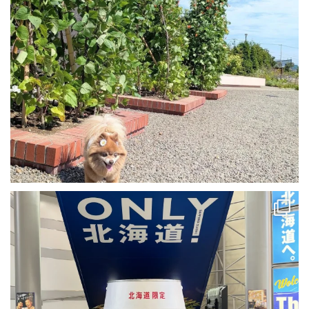
🧳北海道旅
『サッポロビール工場🍺▶️花ロードえにわ（道の駅）
▶️北海道神宮
...
51
0