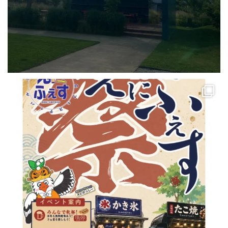
＼＼ 8/8 えにフェス はなふる ／／
こんばんは！✨️
...
28
0