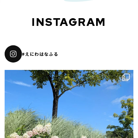
INSTAGRAM
#えにわはなふる
✨☀️✨🐻✨☀️✨
ある晴れ渡る日に…
...
7
0