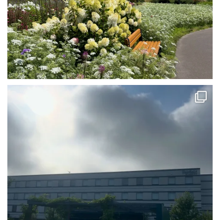
#フェアフィールドバイマリオット #道の駅 #花ロードえにわ #ポケモンマン
ホール
...
0
0