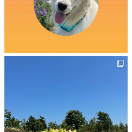
（8/5pic☀️）
〜モフモフの海みたい！〜
...
50
0