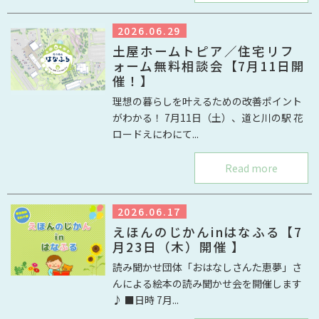
2026.06.29
土屋ホームトピア／住宅リフ
ォーム無料相談会【7月11日開
催！】
理想の暮らしを叶えるための改善ポイント
がわかる！ 7月11日（土）、道と川の駅 花
ロードえにわにて...
Read more
2026.06.17
えほんのじかんinはなふる【7
月23日（木）開催 】
読み聞かせ団体「おはなしさんた恵夢」さ
んによる絵本の読み聞かせ会を開催します
♪ ■日時 7月...