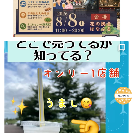
この前の北海道旅行✈️の目的の一つだった☝️
白い恋人シェイク🥤飲んできたよ〜❤️
...
43
0