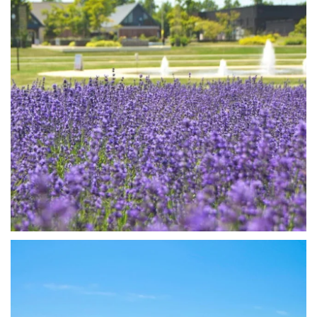
おはようございます☀️
昨日行ったはなふるの写真です📷
...
0
0