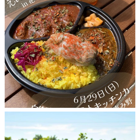
234
2
用事ついでに恵庭の道の駅に寄って少し写真を撮ってきました📷
...
0
4