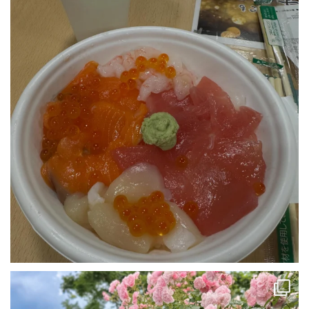
1
0
･
アインちゃん🐾