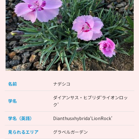
名前
ナデシコ
ダイアンサス・ヒブリダ‘ライオンロッ
学名
ク’
学名（英語）
Dianthusxhybrida‘LionRock’
見られるエリア
グラベルガーデン