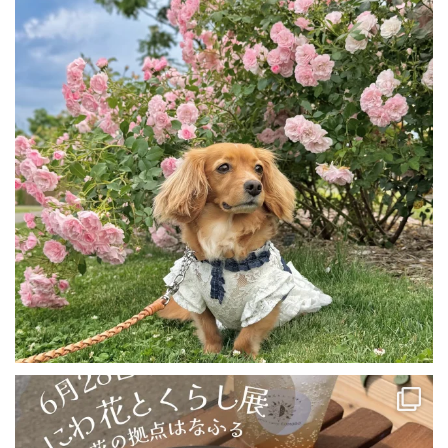
はなふるんぽ♪
えにわの夏満開🌼
...
0
0
【6/28(土)・29(日)恵庭出店です🍛✨】
こんにちは🍀
...