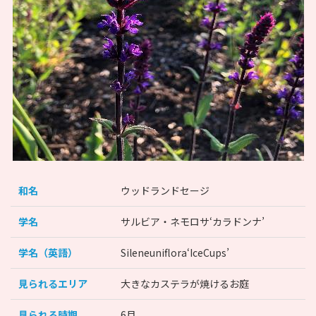
和名
ウッドランドセージ
学名
サルビア・ネモロサ‘カラドンナ’
学名（英語）
Sileneuniflora‘IceCups’
見られるエリア
大きなカステラが焼けるお庭
見られる時期
6月