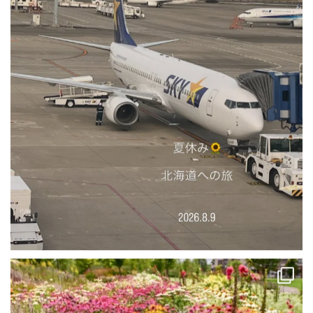
#道の駅
#花ロードえにわ
...
8
0
先週の恵庭市「はなふる」。北海道新千歳空港から車で30分ほど北にある恵
庭の道の駅「花ロードえにわ」に
...
73
1