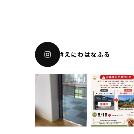
#えにわはなふる
こんにちは😊りりあ🌸です。
・
今日の恵庭は、朝から快晴いい
天気☀️
...
🌞【暑い時期の販売につ
お知らせ】🌞
...
4
0
26
0