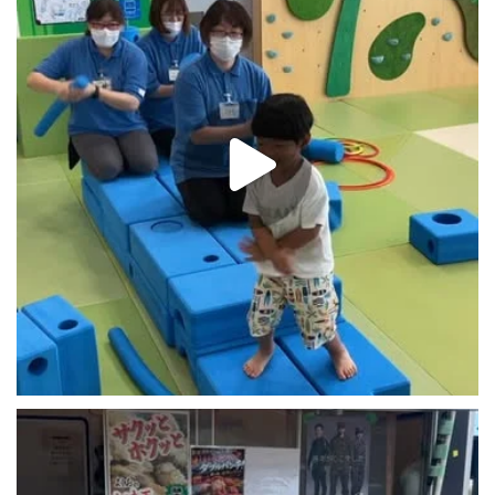
3
0
おはようございます☀
本日は、北海道 #恵庭市 #道の駅 #花ロードえにわ
...
15
0