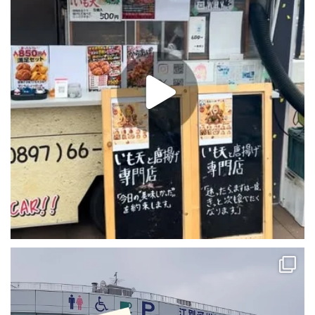
除雪ばかりの毎日💦
明日も吹雪☃️
今日は一時の休息🍵😌✨
...
115
6