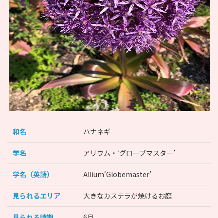
和名
ハナネギ
学名
アリウム・‘グローブマスター’
学名（英語）
Allium‘Globemaster’
見られるエリア
大きなカステラが焼けるお庭
見られる時期
6月